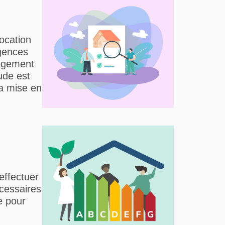
ocation
agences
logement
ude est
sa mise en
effectuer
cessaires
e pour